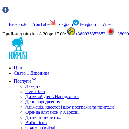
Facebook
YouTube
Instagram
Telegram
Viber
Прийом дзвінків з 8.30 до 17.00:
+380935353653
+3809
Ціни
Свято 1 Дзвоника
Послуги
Лазертаг
Пейнтбол
Дитячий День Народження
День народження
Анімація, квестові шоу програми та пригоди!
Оренда альтанок у Харкові
Дитячий пейнтбол
Виїзні ігри
Свято на виїзді