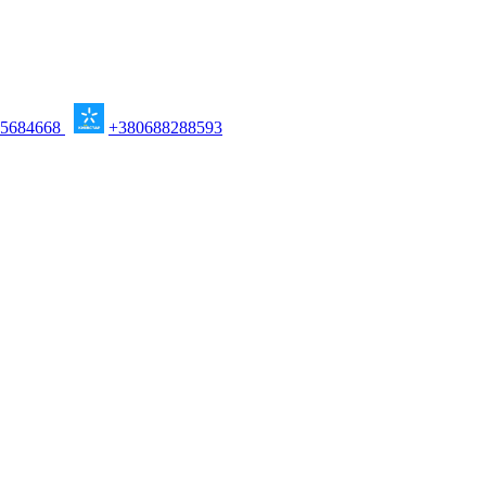
95684668
+380688288593