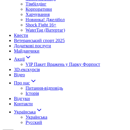
Тімбілдінг
Корпоративи
Харчування
Новинка! Джелібол
Shock Fight 16+
WaterTag (Ватертаг)
Квести
Ветеранський спорт 2025
Додаткові послуги
Майданчики
Акції
VIP Пакет Вражень у Парку Форпост
3D-екскурсія
Відео
Про нас
Питання-відповідь
Історія
Відгуки
Контакти
Українська
Українська
Русский