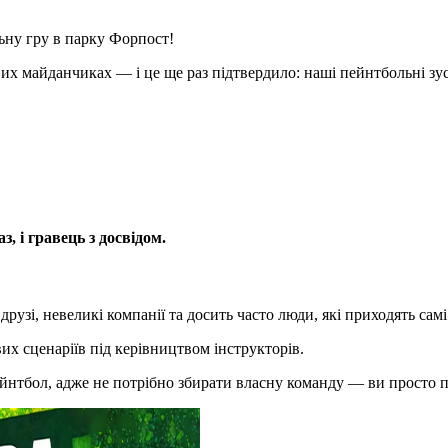
льну гру в парку Форпост!
ових майданчиках — і це ще раз підтвердило: наші пейнтбольні з
з, і гравець з досвідом.
друзі, невеликі компанії та досить часто люди, які приходять самі
вих сценаріїв під керівництвом інструкторів.
ейнтбол, адже не потрібно збирати власну команду — ви просто п