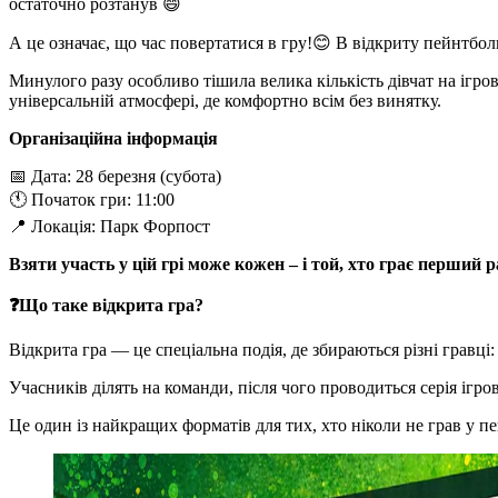
остаточно розтанув 😄
А це означає, що час повертатися в гру!😊 В відкриту пейнтбо
Минулого разу особливо тішила велика кількість дівчат на ігр
універсальній атмосфері, де комфортно всім без винятку.
Організаційна інформація
📅 Дата: 28 березня (субота)
🕚 Початок гри: 11:00
📍 Локація: Парк Форпост
Взяти участь у цій грі може кожен – і той, хто грає перший ра
❓Що таке відкрита гра?
Відкрита гра — це спеціальна подія, де збираються різні гравці: 
Учасників ділять на команди, після чого проводиться серія ігро
Це один із найкращих форматів для тих, хто ніколи не грав у п