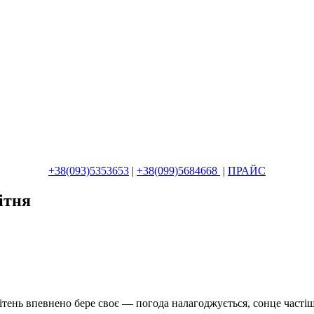
+38(093)5353653
|
+38(099)5684668
|
ПРАЙС
ітня
ень впевнено бере своє — погода налагоджується, сонце частіше з