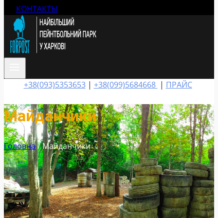
КОНТАКТЫ
+38(093)5353653
|
+38(099)5684668
|
ПРАЙС
Майданчики
Головна
/
Майданчики