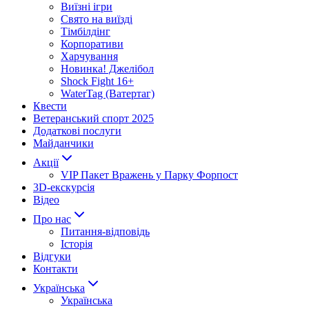
Виїзні ігри
Свято на виїзді
Тімбілдінг
Корпоративи
Харчування
Новинка! Джелібол
Shock Fight 16+
WaterTag (Ватертаг)
Квести
Ветеранський спорт 2025
Додаткові послуги
Майданчики
Акції
VIP Пакет Вражень у Парку Форпост
3D-екскурсія
Відео
Про нас
Питання-відповідь
Історія
Відгуки
Контакти
Українська
Українська