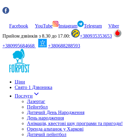
Facebook
YouTube
Instagram
Telegram
Viber
Прийом дзвінків з 8.30 до 17.00:
+380935353653
+380995684668
+380688288593
Ціни
Свято 1 Дзвоника
Послуги
Лазертаг
Пейнтбол
Дитячий День Народження
День народження
Анімація, квестові шоу програми та пригоди!
Оренда альтанок у Харкові
Дитячий пейнтбол