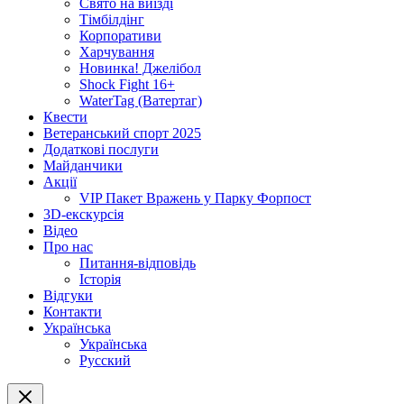
Свято на виїзді
Тімбілдінг
Корпоративи
Харчування
Новинка! Джелібол
Shock Fight 16+
WaterTag (Ватертаг)
Квести
Ветеранський спорт 2025
Додаткові послуги
Майданчики
Акції
VIP Пакет Вражень у Парку Форпост
3D-екскурсія
Відео
Про нас
Питання-відповідь
Історія
Відгуки
Контакти
Українська
Українська
Русский